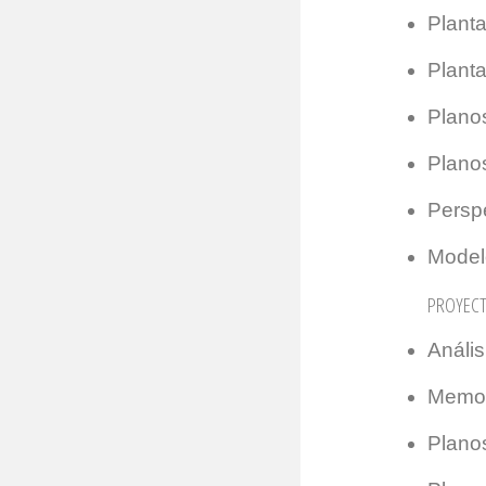
Planta
Plant
Planos
Plano
Persp
Model
PROYECT
Anális
Memori
Planos