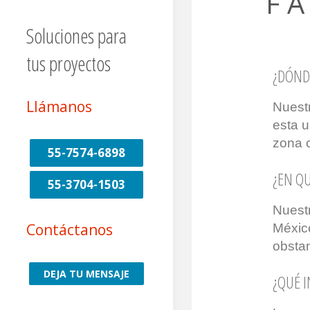
F A
Soluciones para
tus proyectos
¿DÓND
Llámanos
Nuestr
esta u
zona c
55-7574-6898
¿EN Q
55-3704-1503
Nuestr
Contáctanos
Méxic
obstan
DEJA TU MENSAJE
¿QUÉ 