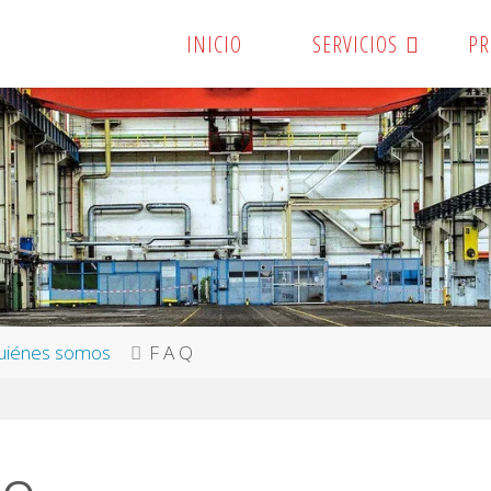
INICIO
SERVICIOS
PR
uiénes somos
F A Q