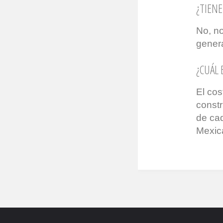
¿TIENE
No, no
gener
¿CUÁL
El cos
constr
de cad
Mexica