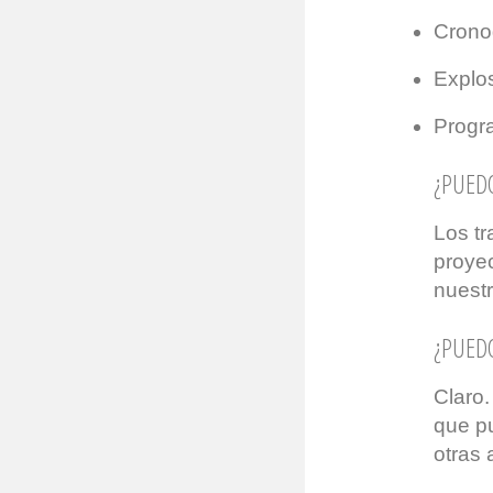
Crono
Explos
Progr
¿PUEDO
Los tr
proye
nuestr
¿PUEDO
Claro
que pu
otras 