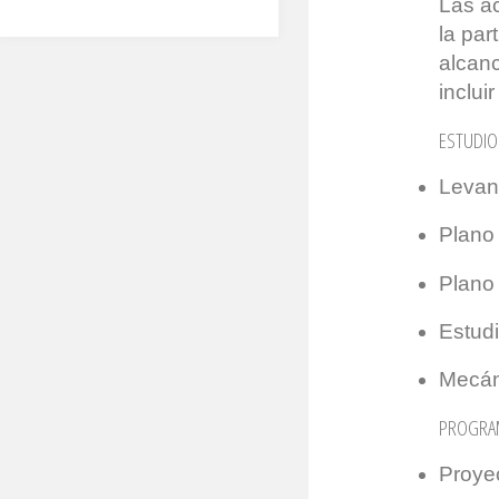
Las ac
la par
alcanc
inclui
ESTUDIO
Levan
Plano 
Plano 
Estudi
Mecán
PROGRA
Proyec