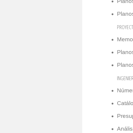
Planos
Planos
PROYECT
Memori
Planos
Planos
INGENIE
Númer
Catál
Presu
Anális