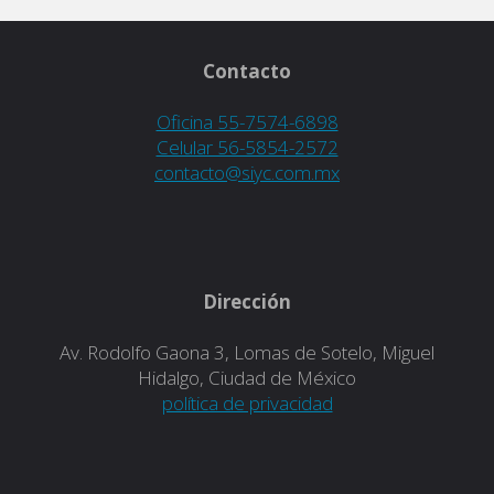
Contacto
Oficina 55-7574-6898
Celular 56-5854-2572
contacto@siyc.com.mx
Dirección
Av. Rodolfo Gaona 3, Lomas de Sotelo, Miguel
Hidalgo, Ciudad de México
política de privacidad